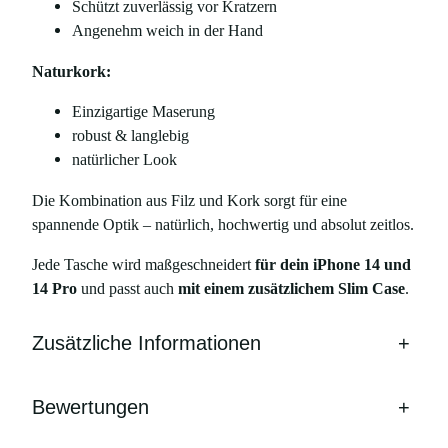
Schützt zuverlässig vor Kratzern
i
Angenehm weich in der Hand
P
h
Naturkork:
o
Einzigartige Maserung
n
robust & langlebig
e
natürlicher Look
1
4
Die Kombination aus Filz und Kork sorgt für eine
u
spannende Optik – natürlich, hochwertig und absolut zeitlos.
n
d
Jede Tasche wird maßgeschneidert
für dein iPhone 14 und
1
14 Pro
und passt auch
mit einem zusätzlichem Slim Case
.
4
P
Zusätzliche Informationen
+
r
o
M
Bewertungen
+
e