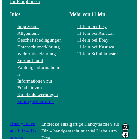
für Fairphone 5
Infos
Mehr von 11-lein
Impressum
11-lein bei Etsy
Allgemeine
11-lein bei Amazon
Geschäftsbedingungen
11-lein bei Ebay
Datenschutzerklärung
11-lein bei Kasuwa
Widerrufsbelehrung
11-lein Schnittmuster
Versand- und
Zahlungsinformatione
n
Informationen zur
Echtheit von
Kundenbewertungen
Vertrag widerrufen
Handyhüllen
Entdecke einzigartige Handytaschen aus
Insta
aus Filz – 11-
Filz – handgemacht mit viel Liebe zum
Face
lein.de
Detail.