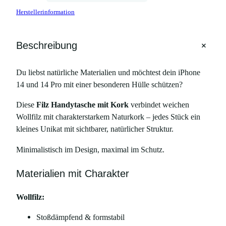
d
Herstellerinformation
y
t
a
+
Beschreibung
s
c
Du liebst natürliche Materialien und möchtest dein iPhone
h
14 und 14 Pro mit einer besonderen Hülle schützen?
e
m
Diese
Filz Handytasche mit Kork
verbindet weichen
i
Wollfilz mit charakterstarkem Naturkork – jedes Stück ein
t
kleines Unikat mit sichtbarer, natürlicher Struktur.
K
Minimalistisch im Design, maximal im Schutz.
o
r
Materialien mit Charakter
k
–
Wollfilz:
f
ü
Stoßdämpfend & formstabil
r