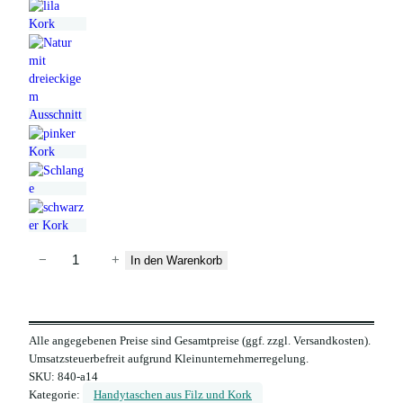
F
−
+
In den Warenkorb
i
l
z
Alle angegebenen Preise sind Gesamtpreise (ggf. zzgl. Versandkosten).
H
Umsatzsteuerbefreit aufgrund Kleinunternehmerregelung.
a
SKU:
840-a14
n
Kategorie:
Handytaschen aus Filz und Kork