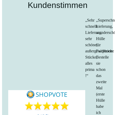
Kundenstimmen
„Sehr
„Superschn
schnelle
Lieferung,
Lieferung,
wundersch
sehr
Hülle
schöne,
für
außergewöhniche
Fairphone.
Stücke,
Bestelle
alles
sie
prima
schon
!“
das
zweite
Mal
(erste
Hülle
habe
ich