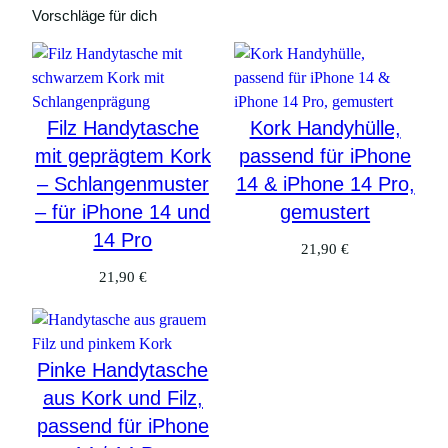
n
Vorschläge für dich
g
e
Filz Handytasche
Kork Handyhülle,
mit geprägtem Kork
passend für iPhone
– Schlangenmuster
14 & iPhone 14 Pro,
– für iPhone 14 und
gemustert
14 Pro
21,90
€
21,90
€
Pinke Handytasche
aus Kork und Filz,
passend für iPhone