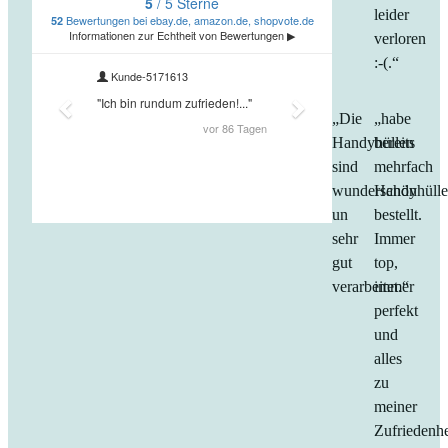
leider
verloren
:-(.“
„Die
„habe
Handyhüllen
bereits
sind
mehrfach
wunderschön
Handyhüll
un
bestellt.
sehr
Immer
gut
top,
verarbeitet.“
immer
perfekt
und
alles
zu
meiner
Zufriedenhe