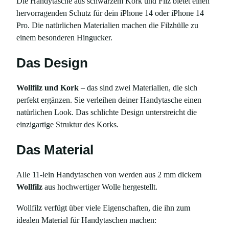
Die Handytasche aus schwarzem Kork und Filz bietet einen
w
hervorragenden Schutz für dein iPhone 14 oder iPhone 14
a
Pro. Die natürlichen Materialien machen die Filzhülle zu
r
einem besonderen Hingucker.
z
e
Das Design
m
K
Wollfilz und Kork
– das sind zwei Materialien, die sich
o
perfekt ergänzen. Sie verleihen deiner Handytasche einen
r
natürlichen Look. Das schlichte Design unterstreicht die
k
einzigartige Struktur des Korks.
u
n
Das Material
d
F
Alle 11-lein Handytaschen von werden aus 2 mm dickem
i
Wollfilz
aus hochwertiger Wolle hergestellt.
l
z
Wollfilz verfügt über viele Eigenschaften, die ihn zum
,
idealen Material für Handytaschen machen: