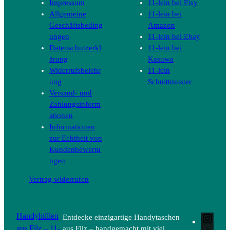
Impressum
11-lein bei Etsy
Allgemeine
11-lein bei
Geschäftsbeding
Amazon
ungen
11-lein bei Ebay
Datenschutzerkl
11-lein bei
ärung
Kasuwa
Widerrufsbelehr
11-lein
ung
Schnittmuster
Versand- und
Zahlungsinform
ationen
Informationen
zur Echtheit von
Kundenbewertu
ngen
Vertrag widerrufen
Handyhüllen
Entdecke einzigartige Handytaschen
Inst
aus Filz – 11-
aus Filz – handgemacht mit viel