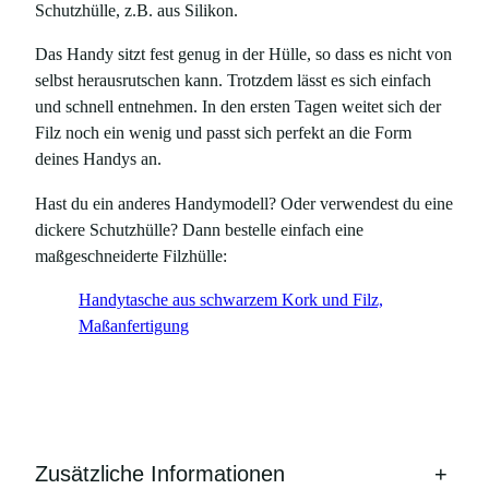
Schutzhülle, z.B. aus Silikon.
4
P
Das Handy sitzt fest genug in der Hülle, so dass es nicht von
r
selbst herausrutschen kann. Trotzdem lässt es sich einfach
o
und schnell entnehmen. In den ersten Tagen weitet sich der
M
Filz noch ein wenig und passt sich perfekt an die Form
e
deines Handys an.
n
g
Hast du ein anderes Handymodell? Oder verwendest du eine
e
dickere Schutzhülle? Dann bestelle einfach eine
maßgeschneiderte Filzhülle:
Handytasche aus schwarzem Kork und Filz,
Maßanfertigung
Zusätzliche Informationen
+