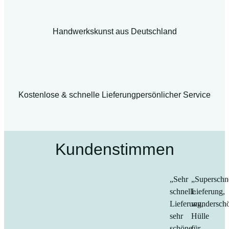
Handwerkskunst aus Deutschland
Kostenlose & schnelle Lieferung
persönlicher Service
Kundenstimmen
„Sehr
„Superschn
schnelle
Lieferung,
Lieferung,
wundersch
sehr
Hülle
schöne,
für