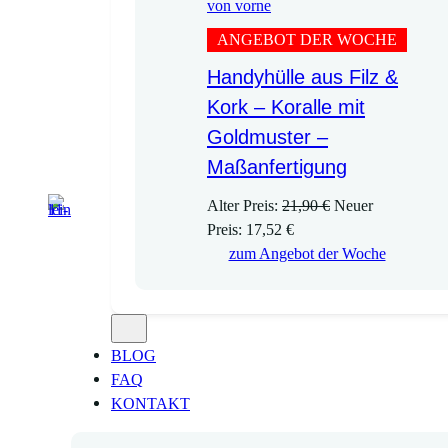
ANGEBOT DER WOCHE
Handyhülle aus Filz &
Kork – Koralle mit
Goldmuster –
Maßanfertigung
U
Alter Preis:
21,90
€
Neuer
A
r
Preis:
17,52
€
k
s
zum Angebot der Woche
t
p
u
r
e
ü
l
n
BLOG
l
g
FAQ
e
l
KONTAKT
r
i
P
c