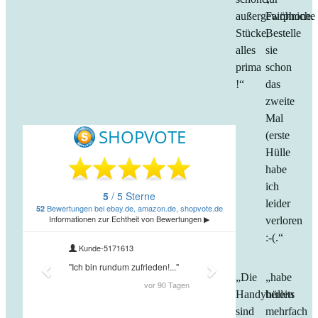
außergewöhniche
Fairphone.
Stücke,
Bestelle
alles
sie
prima
schon
!“
das
zweite
Mal
(erste
Hülle
habe
ich
leider
verloren
:-(.“
„Die
„habe
Handyhüllen
bereits
sind
mehrfach