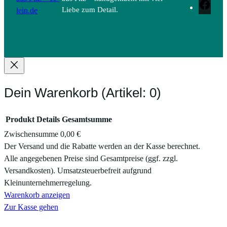
Face
lein.de
Liebe zum Detail.
Dein Warenkorb
(Artikel: 0)
Produkt
Details
Gesamtsumme
Zwischensumme
0,00 €
Produkte
Der Versand und die Rabatte werden an der Kasse berechnet.
Alle angegebenen Preise sind Gesamtpreise (ggf. zzgl.
im
Versandkosten). Umsatzsteuerbefreit aufgrund
Warenkorb
Kleinunternehmerregelung.
Warenkorb anzeigen
Zur Kasse gehen