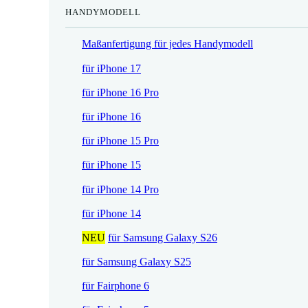
HANDYMODELL
r
h
e
e
Maßanfertigung für jedes Handymodell
i
r
s
P
für iPhone 17
i
r
für iPhone 16 Pro
s
e
t
i
für iPhone 16
:
s
für iPhone 15 Pro
1
w
7
a
für iPhone 15
,
r
für iPhone 14 Pro
5
:
2
2
für iPhone 14
1
NEU
für Samsung Galaxy S26
€
,
.
9
für Samsung Galaxy S25
0
für Fairphone 6