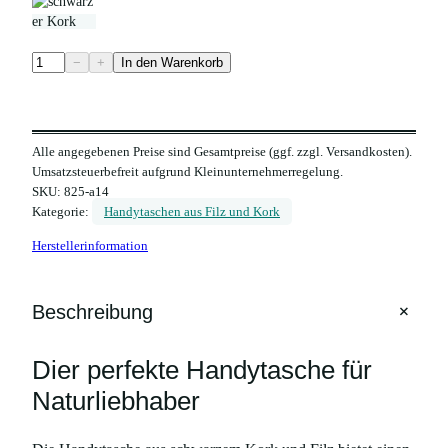
H
−
+
In den Warenkorb
a
n
d
Alle angegebenen Preise sind Gesamtpreise (ggf. zzgl. Versandkosten).
y
Umsatzsteuerbefreit aufgrund Kleinunternehmerregelung.
t
SKU:
825-a14
a
Kategorie:
Handytaschen aus Filz und Kork
s
Herstellerinformation
c
h
e
+
Beschreibung
a
u
Dier perfekte Handytasche für
s
s
Naturliebhaber
c
h