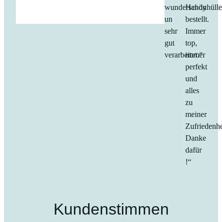
wunderschön
Handyhüll
un
bestellt.
sehr
Immer
gut
top,
verarbeitet.“
immer
perfekt
und
alles
zu
meiner
Zufriedenhe
Danke
dafür
!“
Kundenstimmen