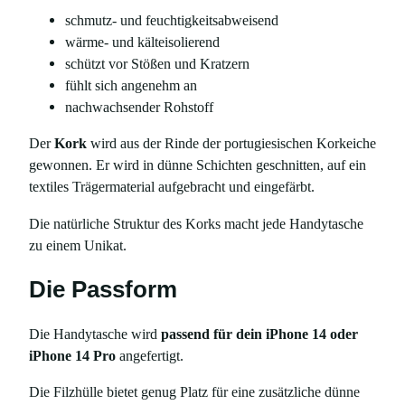
f
schmutz- und feuchtigkeitsabweisend
ü
wärme- und kälteisolierend
r
schützt vor Stößen und Kratzern
i
fühlt sich angenehm an
P
nachwachsender Rohstoff
h
o
Der
Kork
wird aus der Rinde der portugiesischen Korkeiche
n
gewonnen. Er wird in dünne Schichten geschnitten, auf ein
e
textiles Trägermaterial aufgebracht und eingefärbt.
1
4
Die natürliche Struktur des Korks macht jede Handytasche
&
zu einem Unikat.
i
Die Passform
P
h
o
Die Handytasche wird
passend für dein iPhone 14 oder
n
iPhone 14 Pro
angefertigt.
e
Die Filzhülle bietet genug Platz für eine zusätzliche dünne
1