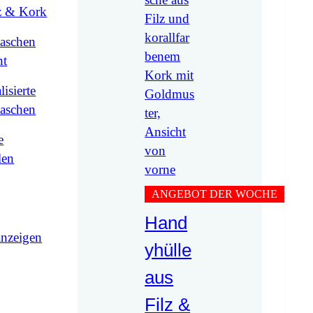
lz & Kork
aschen
nt
lisierte
aschen
e
len
ANGEBOT DER WOCHE
Hand
anzeigen
yhülle
aus
Filz &