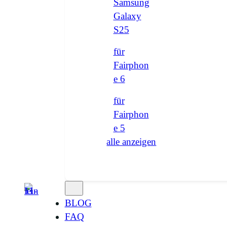
Samsung
Galaxy
S25
für
Fairphon
e 6
für
Fairphon
e 5
alle anzeigen
BLOG
FAQ