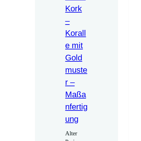
Kork
–
Korall
e mit
Gold
muste
r –
Maßa
nfertig
ung
Alter