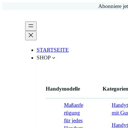
Zum
Abonniere jet
Inhalt
springen
STARTSEITE
SHOP
Handymodelle
Kategorie
Maßanfe
Handyt
rtigung
mit G
für jedes
Handyt